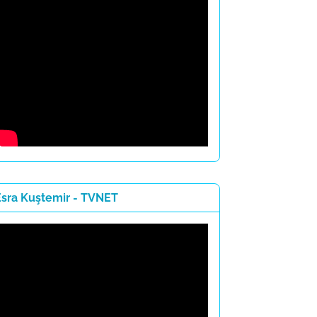
Esra Kuştemir - TVNET