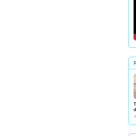
R
T
d
J