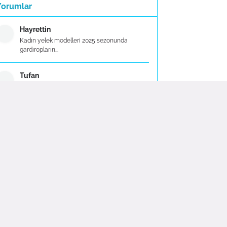
Yorumlar
Hayrettin
Kadın yelek modelleri 2025 sezonunda
gardıropların...
Tufan
En iyi yemek takımları yeni bir yuva kurarken
ya d...
Zeynep
Taç Evlilik Paketi, çiftlere düğünlerini
planlama ...
Serhat
Taç, düdüklü tencere alanında kalitesi ve
güvenili...
esra kustemir
Taç çeyiz setleri, çeşitli modelleri ve uygun