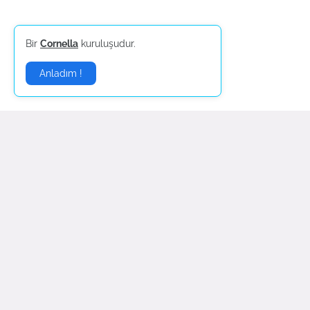
Bir
Cornella
kuruluşudur.
Anladım !