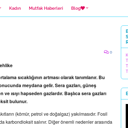
Kadın
Mutfak Haberleri
Blog
B
S
R
0
K
T
ehlike
T
T
talama sıcaklığının artması olarak tanımlanır.
Bu
 sonucunda meydana gelir.
Sera gazları,
güneş
n ve ısıyı hapseden gazlardır.
Başlıca sera gazları
ksit bulunur.
akıtların (kömür,
petrol ve doğalgaz) yakılmasıdır.
Fosil
a karbondioksit salınır.
Diğer önemli nedenler arasında