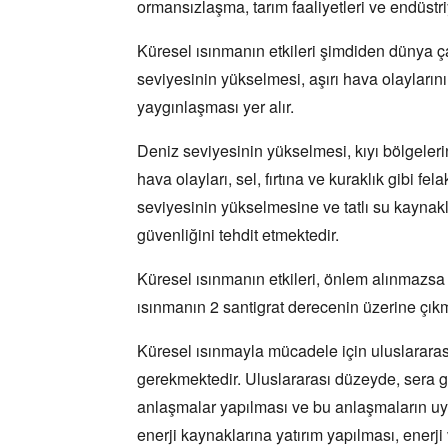
ormansızlaşma,
tarım faaliyetleri ve endüstri
Küresel ısınmanın etkileri şimdiden dünya ç
seviyesinin yükselmesi,
aşırı hava olaylarını
yaygınlaşması yer alır.
Deniz seviyesinin yükselmesi,
kıyı bölgeler
hava olayları,
sel,
fırtına ve kuraklık gibi fel
seviyesinin yükselmesine ve tatlı su kaynak
güvenliğini tehdit etmektedir.
Küresel ısınmanın etkileri,
önlem alınmazsa d
ısınmanın 2 santigrat derecenin üzerine çık
Küresel ısınmayla mücadele için uluslararas
gerekmektedir.
Uluslararası düzeyde,
sera g
anlaşmalar yapılması ve bu anlaşmaların uy
enerji kaynaklarına yatırım yapılması,
enerji 