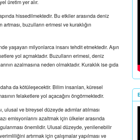
yel üretim yer alır.
apında hissedilmektedir.
Bu etkiler arasında deniz
n artması,
buzulların erimesi ve kuraklığın
inde yaşayan milyonlarca insanı tehdit etmektedir.
Aşırı
aketlere yol açmaktadır.
Buzulların erimesi,
deniz
larının azalmasına neden olmaktadır.
Kuraklık ise gıda
aha da kötüleşecektir.
Bilim insanları,
küresel
masının felaketlere yol açacağını öngörmektedir.
ı,
ulusal ve bireysel düzeyde adımlar atılması
azı emisyonlarını azaltmak için ülkeler arasında
gulanması önemlidir.
Ulusal düzeyde,
yenilenebilir
verimliliğini artırmak için çalışmalar yapılması ve