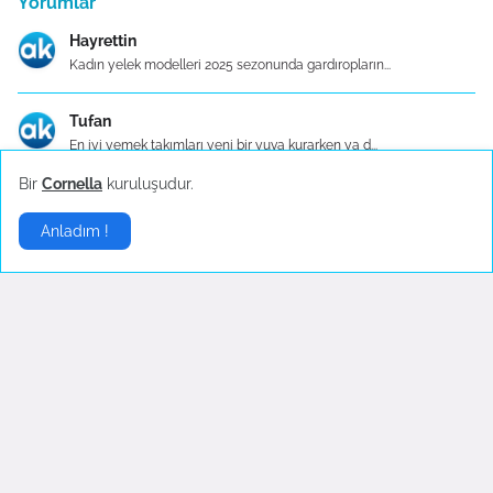
Yorumlar
Hayrettin
Kadın yelek modelleri 2025 sezonunda gardıropların...
Tufan
En iyi yemek takımları yeni bir yuva kurarken ya d...
Bir
Cornella
kuruluşudur.
Zeynep
Taç Evlilik Paketi, çiftlere düğünlerini planlama ...
Anladım !
Serhat
Taç, düdüklü tencere alanında kalitesi ve güvenili...
esra kustemir
Taç çeyiz setleri, çeşitli modelleri ve uygun fiya...
İrfan
Türkiye ekonomisi, teknoloji ve inovasyon konusund...