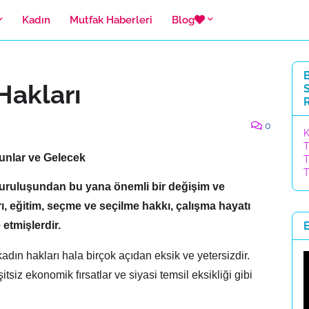
Kadın
Mutfak Haberleri
Blog
B
Hakları
S
R
0
K
T
runlar ve Gelecek
T
T
uruluşundan bu yana önemli bir değişim ve
ı,
eğitim,
seçme ve seçilme hakkı,
çalışma hayatı
etmişlerdir.
adın hakları hala birçok açıdan eksik ve yetersizdir.
itsiz ekonomik fırsatlar ve siyasi temsil eksikliği gibi