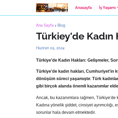
Anasayfa
İş Yaşamı
Ana Sayfa
Blog
Türkiey'de Kadın 
Haziran 05, 2024
Türkiye'de Kadın Hakları: Gelişmeler, So
Türkiye'de kadın hakları,
Cumhuriyet'in k
dönüşüm süreci yaşamıştır.
Türk kadınlar
gibi birçok alanda önemli kazanımlar elde 
Ancak,
bu kazanımlara rağmen,
Türkiye'de k
Kadına yönelik şiddet,
cinsiyet ayrımcılığı,
eş
sorunlar hala devam etmektedir.