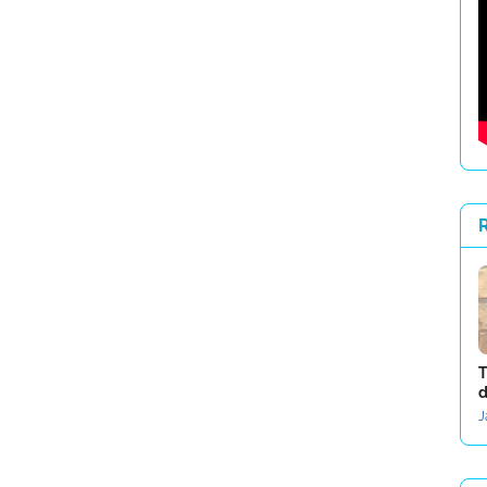
R
T
d
J