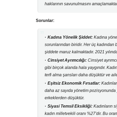
haklarının savunulmasını amaçlamaktad
Sorunlar:
Kadına Yönelik Şiddet:
Kadına yönel
sorunlarından biridir.
Her üç kadından bi
şiddete maruz kalmaktadır.
2021 yılında
Cinsiyet Ayrımcılığı:
Cinsiyet ayrımcıl
gibi birçok alanda hala yaygındır.
Kadın
terfi alma şansları daha düşüktür ve ail
Eşitsiz Ekonomik Fırsatlar:
Kadınlar
daha az sayıda yönetim pozisyonunda y
erkeklerden düşüktür.
Siyasi Temsil Eksikliği:
Kadınların si
kadın milletvekili oranı %27'dir.
Bu oran