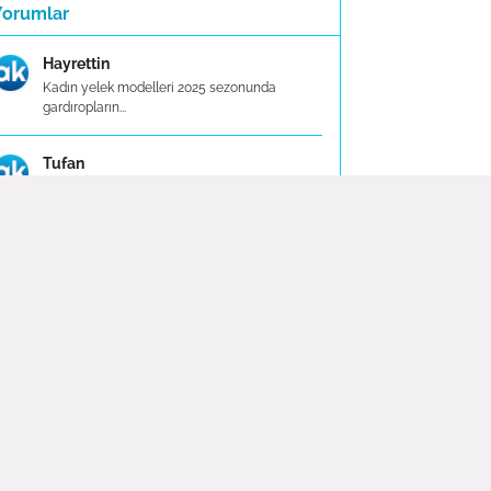
Yorumlar
Hayrettin
Kadın yelek modelleri 2025 sezonunda
gardıropların...
Tufan
En iyi yemek takımları yeni bir yuva kurarken
ya d...
Zeynep
Taç Evlilik Paketi, çiftlere düğünlerini
planlama ...
Serhat
Taç, düdüklü tencere alanında kalitesi ve
güvenili...
esra kustemir
Taç çeyiz setleri, çeşitli modelleri ve uygun