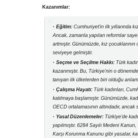
Kazanımlar:
Eğitim:
Cumhuriyet'in ilk yıllarında kız
Ancak,
zamanla yapılan reformlar sayes
artmıştır.
Günümüzde,
kız çocuklarının 
seviyeye gelmiştir.
Seçme ve Seçilme Hakkı:
Türk kadın
kazanmıştır.
Bu,
Türkiye'nin o dönemde
tanıyan ilk ülkelerden biri olduğu anla
Çalışma Hayatı:
Türk kadınları,
Cumhu
katılmaya başlamıştır.
Günümüzde,
kadı
OECD ortalamasının altındadır,
ancak so
Yasal Düzenlemeler:
Türkiye'de kadı
yapılmıştır.
6284 Sayılı Medeni Kanun,
Karşı Korunma Kanunu gibi yasalar,
kad