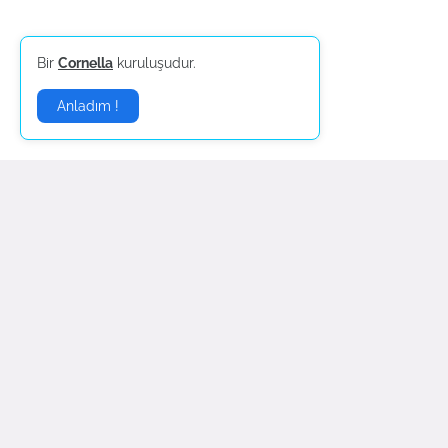
Bir
Cornella
kuruluşudur.
Anladım !