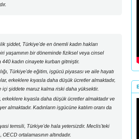
ır.
ik şiddet,
Türkiye'de en önemli kadın hakları
ri yaşamının bir döneminde fiziksel veya cinsel
 440 kadın cinayete kurban gitmiştir.
ığı,
Türkiye'de eğitim,
işgücü piyasası ve aile hayatı
lar,
erkeklere kıyasla daha düşük ücretler almaktadır,
e içi şiddete maruz kalma riski daha yüksektir.
,
erkeklere kıyasla daha düşük ücretler almaktadır ve
er almaktadır.
Kadınların işgücüne katılım oranı da
yasi temsili,
Türkiye'de hala yetersizdir.
Meclis'teki
,
OECD ortalamasının altındadır.