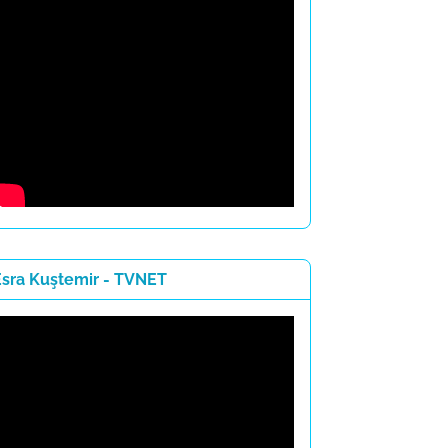
Esra Kuştemir - TVNET